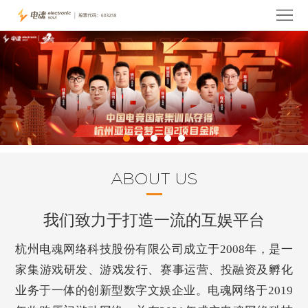
首
页
关
于
电
电
魂
玩
魂
产
家
投
品
服
资
电
ABOUT US
务
者
魂
人
我们致力于打造一流的互娱平台
关
资
才
联
杭州电魂网络科技股份有限公司成立于2008年，是一
系
讯
招
系
家集游戏研发、游戏发行、赛事运营、投融资及孵化
业务于一体的创新型数字文娱企业。电魂网络于2019
聘
我