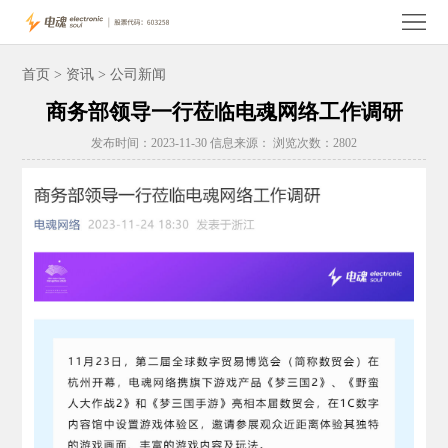
首
页
关
首页
>
资讯
> 公司新闻
商务部领导一行莅临电魂网络工作调研
于
电
发布时间：2023-11-30 信息来源： 浏览次数：2802
电
魂
玩
魂
产
家
投
品
服
资
电
务
者
魂
人
关
资
才
联
系
讯
招
系
聘
我