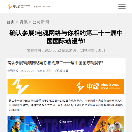
首
页
关
首页
>
资讯
> 公司新闻
确认参展!电魂网络与你相约第二十一届中
于
电
国国际动漫节!
电
魂
玩
发布时间：2025-05-22 信息来源： 浏览次数：3181
魂
产
家
投
品
服
资
电
务
者
魂
人
关
资
才
联
系
讯
招
系
聘
我