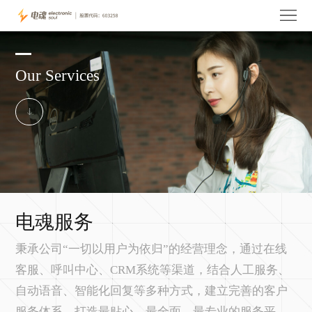
首
页
关
Our Services
于
电
电
魂
玩
魂
产
家
投
品
服
资
电
务
者
魂
人
电魂服务
关
资
才
联
秉承公司“一切以用户为依归”的经营理念，通过在线
客服、呼叫中心、CRM系统等渠道，结合人工服务、
系
讯
招
系
自动语音、智能化回复等多种方式，建立完善的客户
聘
我
服务体系，打造最贴心、最全面、最专业的服务平