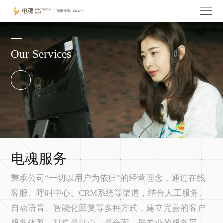
首
页
关
Our Services
于
电
电
魂
玩
魂
产
家
投
品
服
资
电
务
者
魂
人
电魂服务
关
资
才
联
秉承公司“一切以用户为依归”的经营理念，通过在线
客服、呼叫中心、CRM系统等渠道，结合人工服务、
系
讯
招
系
自动语音、智能化回复等多种方式，建立完善的客户
聘
我
服务体系，打造最贴心、最全面、最专业的服务平