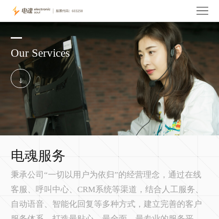
首
页
关
Our Services
于
电
电
魂
玩
魂
产
家
投
品
服
资
电
务
者
魂
人
电魂服务
关
资
才
联
秉承公司“一切以用户为依归”的经营理念，通过在线
客服、呼叫中心、CRM系统等渠道，结合人工服务、
系
讯
招
系
自动语音、智能化回复等多种方式，建立完善的客户
聘
我
服务体系，打造最贴心、最全面、最专业的服务平