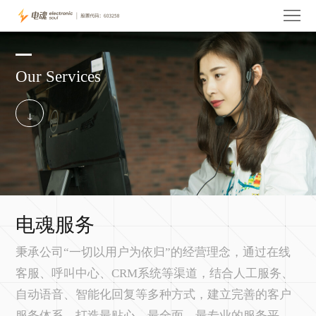
首
页
关
Our Services
于
电
电
魂
玩
魂
产
家
投
品
服
资
电
务
者
魂
人
电魂服务
关
资
才
联
秉承公司“一切以用户为依归”的经营理念，通过在线
客服、呼叫中心、CRM系统等渠道，结合人工服务、
系
讯
招
系
自动语音、智能化回复等多种方式，建立完善的客户
聘
我
服务体系，打造最贴心、最全面、最专业的服务平